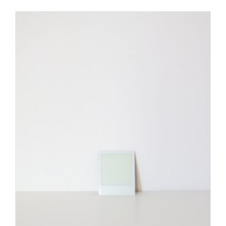
OFF
PRESS
ENGLISH
SPECIALE
DICIOTTOVENTICINQUE
Chiostri di San Pietro