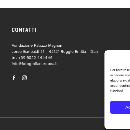
CONTATTI
Fondazione Palazzo Magnani
corso Garibaldi 31 – 42121 Reggio Emilia – Italy
tel. +39 0522 444446
info@fotografiaeuropea.it
Per fornire l
accedere alle
elaborare da
acconsentire 
funzioni.
Ac