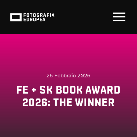
Salta
al
contenuto
Togg
Navi
FESTIVAL
PROGRAMMA
26 Febbraio 2026
VISITA
FE + SK BOOK AWARD
EDU
2026: THE WINNER
SPONSOR
NEWS