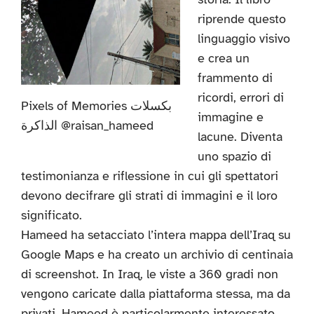
riprende questo
linguaggio visivo
e crea un
frammento di
ricordi, errori di
Pixels of Memories بكسلات
immagine e
الذاكرة @raisan_hameed
lacune. Diventa
uno spazio di
testimonianza e riflessione in cui gli spettatori
devono decifrare gli strati di immagini e il loro
significato.
Hameed ha setacciato l’intera mappa dell’Iraq su
Google Maps e ha creato un archivio di centinaia
di screenshot. In Iraq, le viste a 360 gradi non
vengono caricate dalla piattaforma stessa, ma da
privati. Hameed è particolarmente interessato