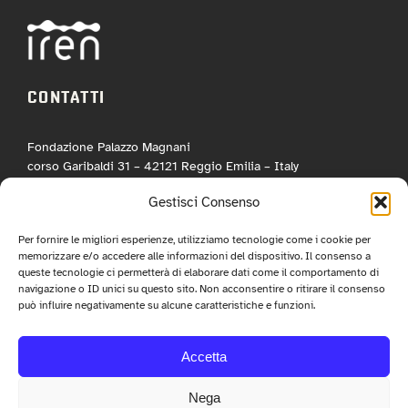
CONTATTI
Fondazione Palazzo Magnani
corso Garibaldi 31 – 42121 Reggio Emilia – Italy
tel. +39 0522 444446
Gestisci Consenso
info@fotografiaeuropea.it
Per fornire le migliori esperienze, utilizziamo tecnologie come i cookie per
memorizzare e/o accedere alle informazioni del dispositivo. Il consenso a
queste tecnologie ci permetterà di elaborare dati come il comportamento di
navigazione o ID unici su questo sito. Non acconsentire o ritirare il consenso
NEWSLETTER
può influire negativamente su alcune caratteristiche e funzioni.
Iscriviti alla nostra newsletter per ricevere tutte le info e le
Accetta
anticipazioni sul festival!
Nega